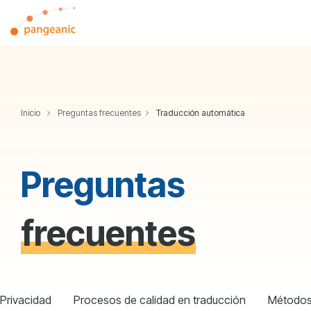
Skip
to
Tog
the
Me
main
content.
Inicio
Preguntas frecuentes
Traducción automática
Preguntas
frecuentes
Privacidad
Procesos de calidad en traducción
Métodos