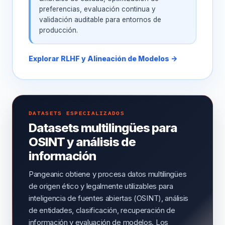
preferencias, evaluación continua y
validación auditable para entornos de
producción.
Explorar RLHF y Alineación de Modelos →
DATASETS ESPECIALIZADOS
Datasets multilingües para
OSINT y análisis de
información
Pangeanic obtiene y procesa datos multilingües
de origen ético y legalmente utilizables para
inteligencia de fuentes abiertas (OSINT), análisis
de entidades, clasificación, recuperación de
información y evaluación de modelos. Los