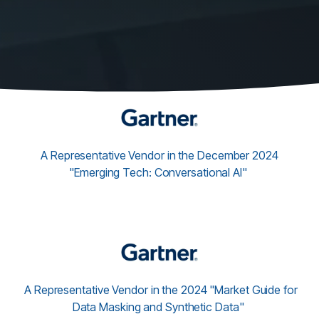
A Representative Vendor in the December 2024
"Emerging Tech: Conversational AI"
A Representative Vendor in the 2024 "Market Guide for
Data Masking and Synthetic Data"