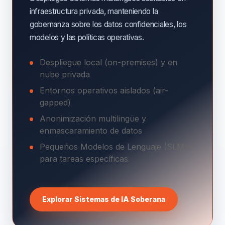
infraestructura privada, manteniendo la
gobernanza sobre los datos confidenciales, los
modelos y las políticas operativas.
Despliegue local (on-premises) y en
nube privada
Entornos operativos aislados (air-
gapped)
Anonimización multilingüe y
enmascaramiento de datos
Pequeños Modelos de Lenguaje (SLMs)
para tareas específicas
Explorar Sistemas de IA Soberana