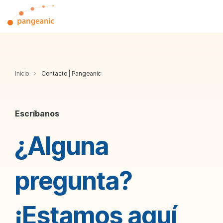
Skip
to
Tog
the
Me
main
content.
Inicio
Contacto | Pangeanic
Escríbanos
¿Alguna
pregunta?
¡Estamos aquí