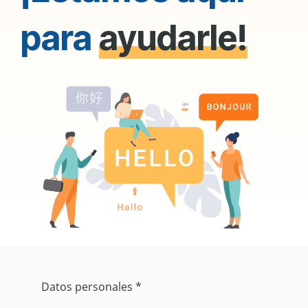
para
ayudarle!
Datos personales *