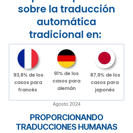
sobre la traducción
automática
tradicional en:
91% de los
93,8% de los
87,9% de los
casos para
casos para
casos para
alemán
francés
japonés
Agosto 2024
PROPORCIONANDO
TRADUCCIONES HUMANAS