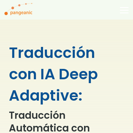
Skip
to
To
the
Me
main
content.
Traducción
con IA Deep
Adaptive:
Traducción
Automática con