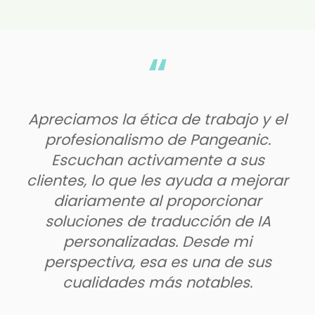
de trabajo y el
Excelente calidad como si
de Pangeanic.
texto original ha sido m
mente a sus
muchas veces duran
 ayuda a mejorar
traducción. Panic res
proporcionar
rápidamente a los cambi
ducción de IA
muy útil.
. Desde mi
es una de sus
Eisuke Seki
 notables.
ES Japan