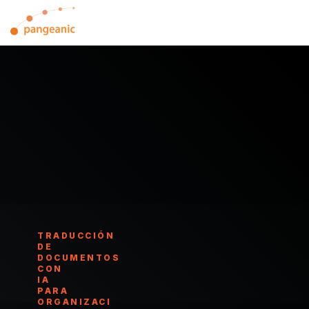
Skip
to
Tog
the
Me
main
content.
TRADUCCIÓN
DE
DOCUMENTOS
CON
IA
PARA
ORGANIZACI