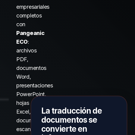
empresariales
completos
con
Pangeanic
ECO
:
archivos
PDF,
documentos
Word,
presentaciones
PowerPoint,
hojas
La traducción de
Excel,
documentos se
documentos
convierte en
escaneados