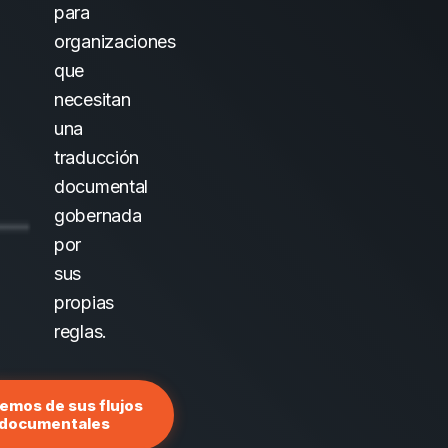
para
organizaciones
que
necesitan
una
traducción
documental
gobernada
por
sus
propias
reglas.
emos de sus flujos
documentales