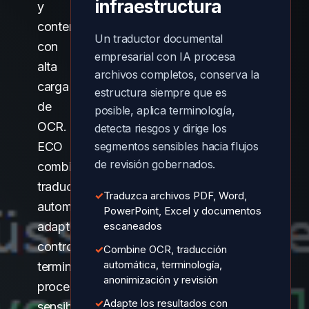
infraestructura
y
contenido
Un traductor documental
con
empresarial con IA procesa
alta
archivos completos, conserva la
carga
estructura siempre que es
de
posible, aplica terminología,
OCR.
detecta riesgos y dirige los
ECO
segmentos sensibles hacia flujos
de revisión gobernados.
combina
traducción
✓
Traduzca archivos PDF, Word,
automática
PowerPoint, Excel y documentos
adaptativa,
escaneados
control
✓
Combine OCR, traducción
automática, terminología,
terminológico,
anonimización y revisión
procesamiento
✓
Adapte los resultados con
sensible