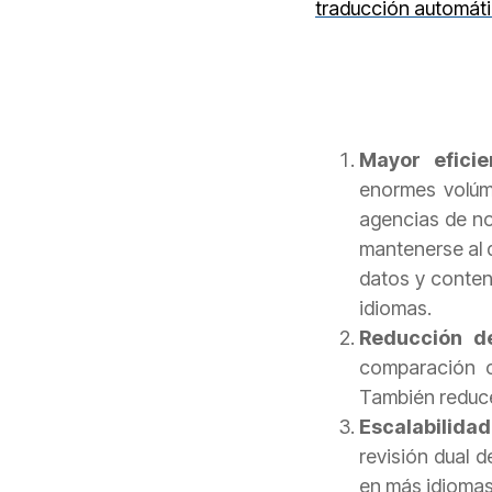
traducción automát
Mayor efici
enormes volúm
agencias de no
mantenerse al 
datos y conten
idiomas.
Reducción de
comparación c
También reduce
Escalabilida
revisión dual 
en más idiomas 