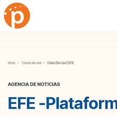
Skip
to
the
main
content.
Inicio
Casos de uso
Caso De Uso | EFE
AGENCIA DE NOTICIAS
EFE -Platafor