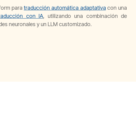
tform para
traducci
ó
n autom
á
tica adaptativa
con una
raducci
ó
n con IA
, utilizando una combinación de
des neuronales y un LLM customizado.