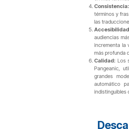
Consistencia:
términos y fras
las traduccione
Accesibilida
audiencias más
incrementa la 
más profunda d
Calidad:
Los 
Pangeanic, ut
grandes model
automático pa
indistinguibles
Descar