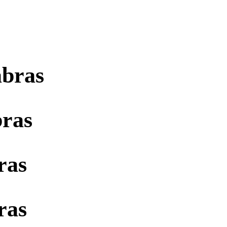
abras
bras
ras
ras