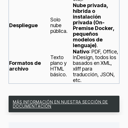
Nube privada,
híbrida o
instalación
Solo
privada (On-
Despliegue
nube
Premise Docker,
pública.
pequeños
modelos de
lenguaje)
.
Nativo
: PDF, Office,
Texto
InDesign, todos los
Formatos de
plano y
basados en XML,
archivo
HTML
xliff para
básico.
traducción, JSON,
etc.
MÁS INFORMACIÓN EN NUESTRA SECCIÓN DE
DOCUMENTACIÓN