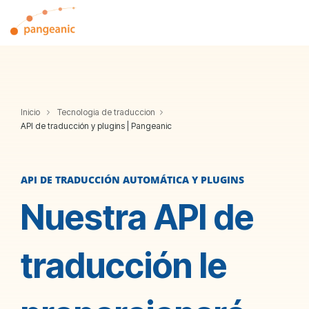
Skip
to
Tog
the
Me
main
content.
Inicio
Tecnologia de traduccion
API de traducción y plugins | Pangeanic
API DE TRADUCCIÓN AUTOMÁTICA Y PLUGINS
Nuestra API de
traducción le