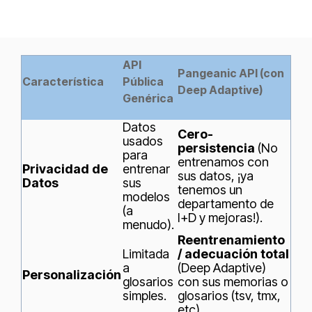
API
Pangeanic API (con
Característica
Pública
Deep Adaptive)
Genérica
Datos
Cero-
usados
persistencia
(No
para
entrenamos con
Privacidad de
entrenar
sus datos, ¡ya
Datos
sus
tenemos un
modelos
departamento de
(a
I+D y mejoras!).
menudo).
Reentrenamiento
Limitada
/ adecuación total
a
(Deep Adaptive)
Personalización
glosarios
con sus memorias o
simples.
glosarios (tsv, tmx,
etc).