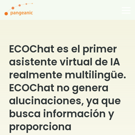
Skip
to
To
the
Me
main
content.
ECOChat es el primer
asistente virtual de IA
realmente multilingüe.
ECOChat no genera
alucinaciones, ya que
busca información y
proporciona