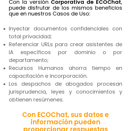
Con la versión
Corporativa de ECOChat
,
puede disfrutar de los mismos beneficios
que en nuestros Casos de Uso:
Inyectar documentos confidenciales con
total privacidad;
Referenciar URLs para crear asistentes de
IA específicos por dominio o por
departamento;
Hello 👋
Recursos Humanos ahorra tiempo en
This is Pangeanic virtual assistant
How can I help you?
capacitación e incorporación.
Los despachos de abogados procesan
jurisprudencia, leyes y conocimientos y
obtienen resúmenes.
Con ECOChat, sus datos e
información pueden
proporcionar respuestas