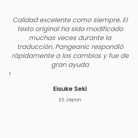
el
Calidad excelente como siempre. El
texto original ha sido modificado
t
muchas veces durante la
rar
traducción. Pangeanic respondió
ma
e
rápidamente a los cambios y fue de
d
.
gran ayuda
 de
s
t
Eisuke Seki
ES Japan