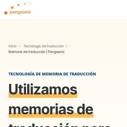
Skip
to
Tog
the
Me
main
content.
Inicio
Tecnologia de traduccion
Memoria de traducción | Pangeanic
TECNOLOGÍA DE MEMORIA DE TRADUCCIÓN
Utilizamos
memorias de