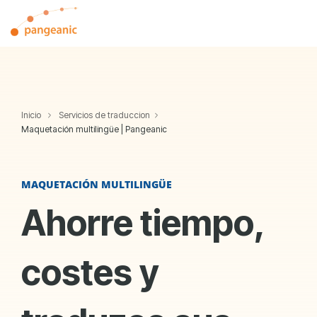
Skip
to
Tog
the
Me
main
content.
Inicio
Servicios de traduccion
Maquetación multilingüe | Pangeanic
MAQUETACIÓN MULTILINGÜE
Ahorre tiempo,
costes y