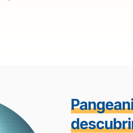
Pangeanic
descubri