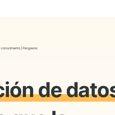
e conocimiento | Pangeanic
ción de dato