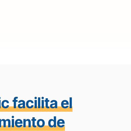
 facilita el
miento de