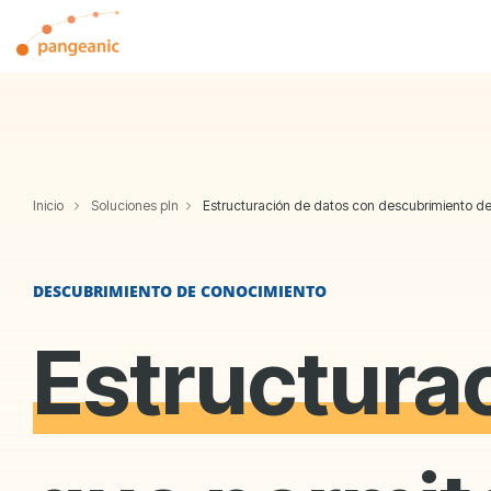
Skip
to
the
main
content.
Inicio
Soluciones pln
Estructuración de datos con descubrimiento d
DESCUBRIMIENTO DE CONOCIMIENTO
Estructura