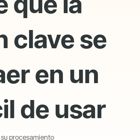
 que la
 clave se
aer en un
il de usar
a su procesamiento