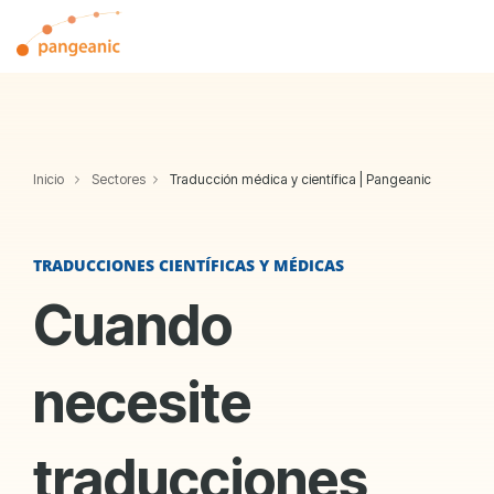
Skip
to
Tog
the
Me
main
content.
Inicio
Sectores
Traducción médica y científica | Pangeanic
TRADUCCIONES CIENTÍFICAS Y MÉDICAS
Cuando
necesite
traducciones