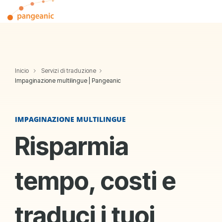
Skip
Tog
to
Me
the
main
content.
Inicio
Servizi di traduzione
Impaginazione multilingue | Pangeanic
IMPAGINAZIONE MULTILINGUE
Risparmia
tempo, costi e
traduci i tuoi