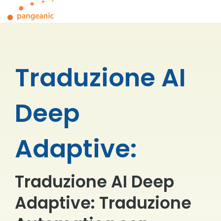
Skip
To
to
Me
the
main
content.
Traduzione AI
Deep
Adaptive:
Traduzione AI Deep
Adaptive
: Traduzione