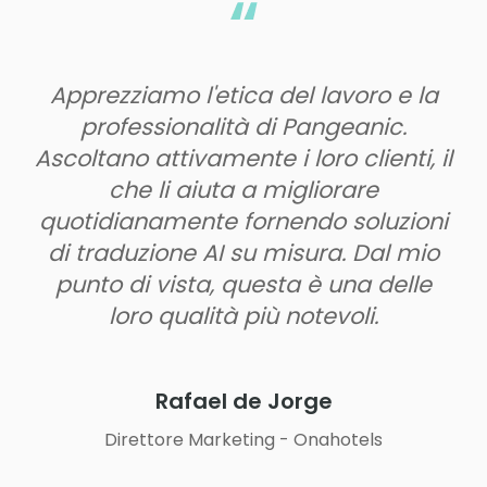
iamo l'etica del lavoro e la
Eccellente q
essionalità di Pangeanic.
testo origin
 attivamente i loro clienti, il
molte volte 
e li aiuta a migliorare
Pangeanic ha
anamente fornendo soluzioni
ai cambiame
uzione AI su misura. Dal mio
d
di vista, questa è una delle
ro qualità più notevoli.
E
Rafael de Jorge
rettore Marketing - Onahotels