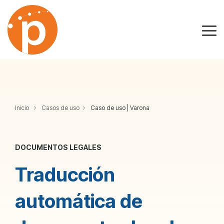
Skip
to
the
Tog
main
Me
content.
Inicio
Casos de uso
Caso de uso | Varona
DOCUMENTOS LEGALES
Traducción
automática de