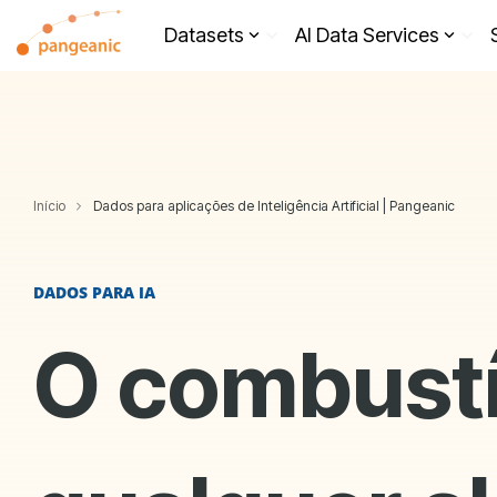
Skip
to
Datasets
AI Data Services
the
main
content.
Início
Dados para aplicações de Inteligência Artificial | Pangeanic
DADOS PARA IA
O combustí