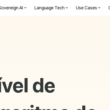
Sovereign AI
Language Tech
Use Cases
vel de