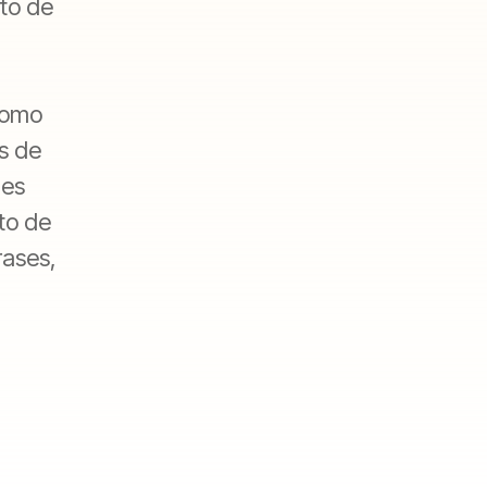
to de
como
s de
ues
to de
rases,