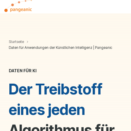
Skip
Tog
to
Me
the
main
content.
Startseite
Daten für Anwendungen der Künstlichen Intelligenz | Pangeanic
DATEN FÜR KI
Der Treibstoff
eines jeden
Algorithmus für