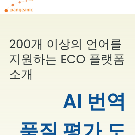
Skip
To
to
Me
the
main
content.
200개 이상의 언어를
지원하는 ECO 플랫폼
소개
AI 번역
품질 평가 도