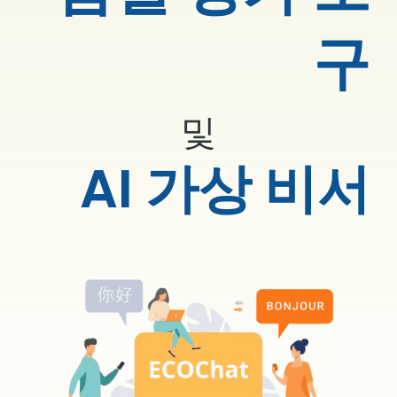
구
및
AI 가상 비서