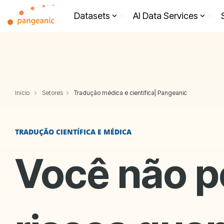
Skip
to
Datasets
AI Data Services
the
main
content.
Início
Setores
Tradução médica e científica| Pangeanic
TRADUÇÃO CIENTÍFICA E MÉDICA
Você não p