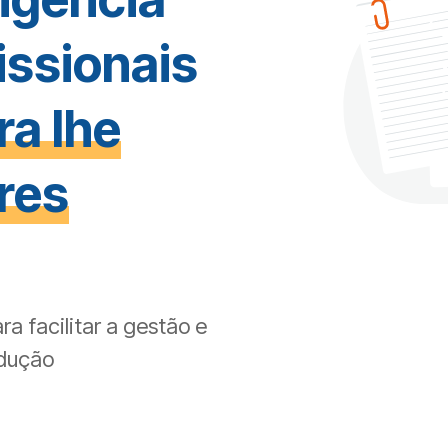
issionais
ra lhe
res
a facilitar a gestão e
adução