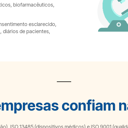
icos, biofarmacêuticos,
onsentimento esclarecido,
, diários de pacientes,
empresas confiam 
ão), ISO 13485 (dispositivos médicos) e ISO 9001 (qualid