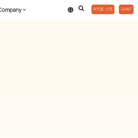
Company
MTQE LITE
DAAIT