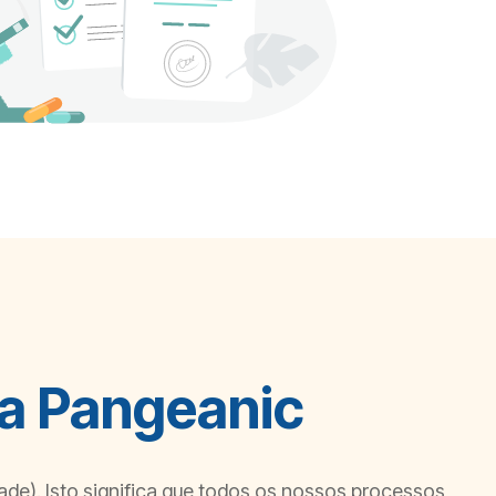
na Pangeanic
ade). Isto significa que todos os nossos processos,