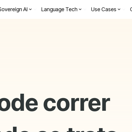
Sovereign AI
Language Tech
Use Cases
ode correr