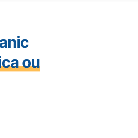
anic
ica ou