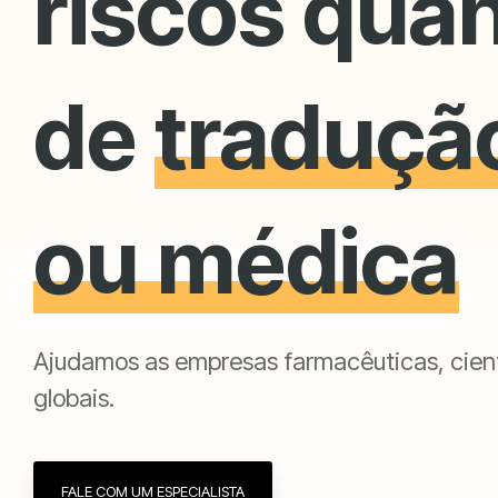
riscos quan
de
tradução
ou médica
Ajudamos as empresas farmacêuticas, cient
globais.
FALE COM UM ESPECIALISTA