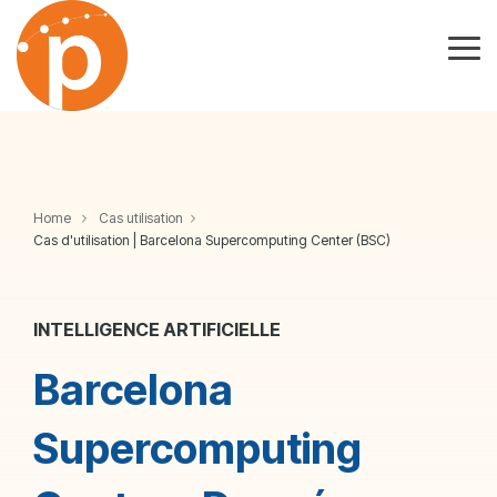
Skip
to
the
Tog
main
Me
content.
Home
Cas utilisation
Cas d'utilisation | Barcelona Supercomputing Center (BSC)
INTELLIGENCE ARTIFICIELLE
Barcelona
Supercomputing