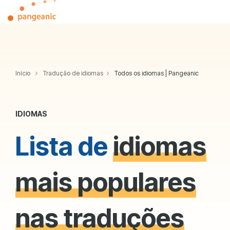
Skip
Tog
to
Me
the
main
content.
Início
Tradução de idiomas
Todos os idiomas | Pangeanic
IDIOMAS
Lista de
idiomas
mais populares
nas traduções