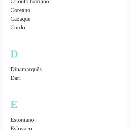
Crioulo haitiano
Coreano
Cazaque
Curdo
D
Dinamarquês
Dari
E
Estoniano
Eslovaco