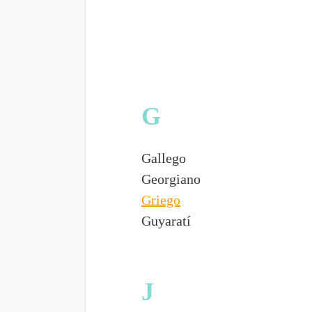
G
Gallego
Georgiano
Griego
Guyaratí
J