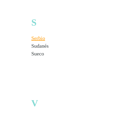
S
Serbio
Sudanés
Sueco
V