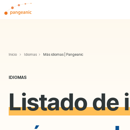
Skip
to
the
main
content.
Inicio
Idiomas
Más idiomas | Pangeanic
IDIOMAS
Listado de