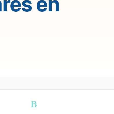
res en
B