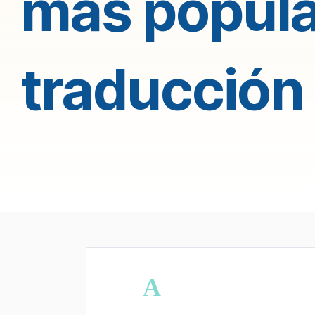
más popula
traducción
A