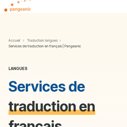
Skip
Tog
to
Me
the
main
content.
Accueil
Traduction langues
Services de traduction en français | Pangeanic
LANGUES
Services de
traduction en
français