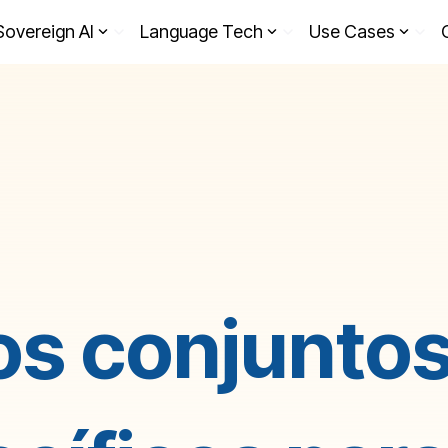
Sovereign AI
Language Tech
Use Cases
s conjuntos