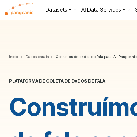
Skip
to
Datasets
AI Data Services
the
main
content.
Início
Dados para ia
Conjuntos de dados de fala para IA | Pangeanic
PLATAFORMA DE COLETA DE DADOS DE FALA
Construímo