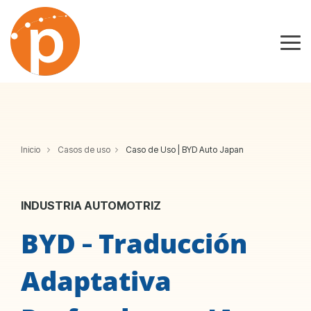
Skip
to
the
Tog
main
Me
content.
Inicio
Casos de uso
Caso de Uso | BYD Auto Japan
INDUSTRIA AUTOMOTRIZ
BYD
Traducción
-
Adaptativa