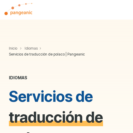
Skip
to
Tog
the
Me
main
content.
Inicio
Idiomas
Servicios de traducción de polaco | Pangeanic
IDIOMAS
Servicios de
traducción de