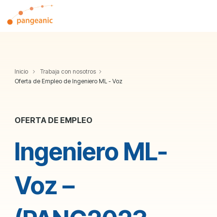
Skip
to
Tog
the
Me
main
content.
Inicio
Trabaja con nosotros
Oferta de Empleo de Ingeniero ML - Voz
OFERTA DE EMPLEO
Ingeniero ML-
Voz –