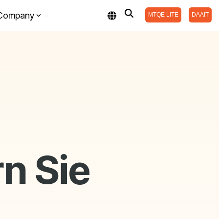
Company
MTQE LITE
DAAIT
n Sie