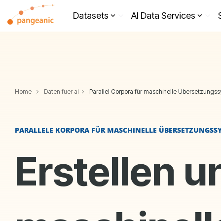
Skip
to
Datasets
AI Data Services
the
main
content.
Home
Daten fuer ai
Parallel Corpora für maschinelle Übersetzungs
PARALLELE KORPORA FÜR MASCHINELLE ÜBERSETZUNGSS
Erstellen u