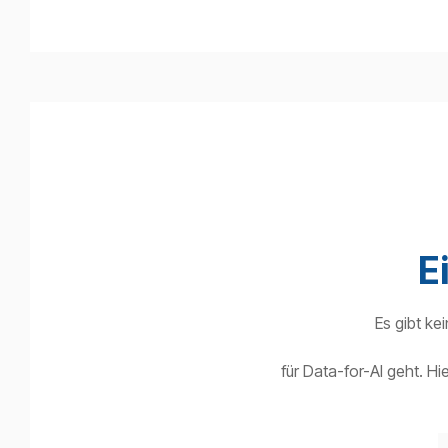
E
Es gibt k
für Data-for-AI geht. Hi