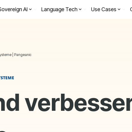
Sovereign AI
Language Tech
Use Cases
systeme | Pangeanic
YSTEME
nd verbesser